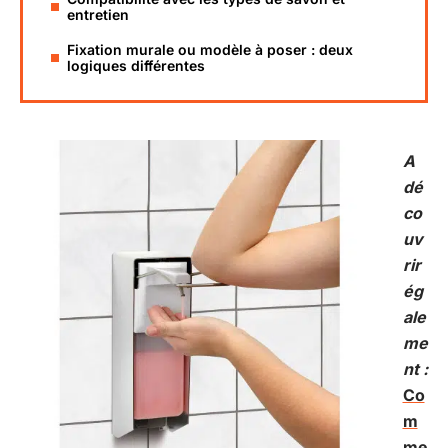
entretien
Fixation murale ou modèle à poser : deux
logiques différentes
A
dé
co
uv
rir
ég
ale
me
nt :
Co
m
me