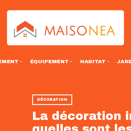
EMENT
ÉQUIPEMENT
HABITAT
JAR
DÉCORATION
La décoration i
quelles sont le