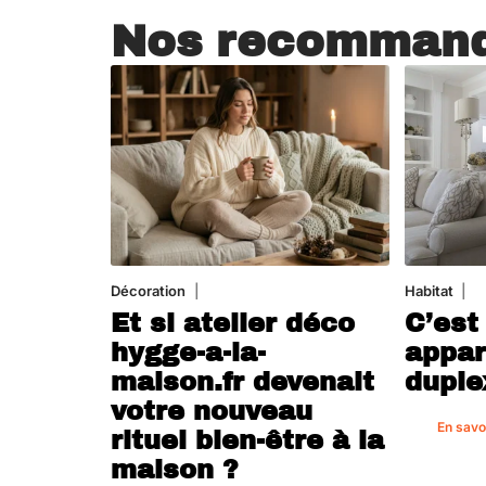
Nos recommand
Décoration
5 août 2026
Habitat
1 
Et si atelier déco
C’est
hygge-a-la-
appar
maison.fr devenait
duple
votre nouveau
En savo
rituel bien-être à la
maison ?