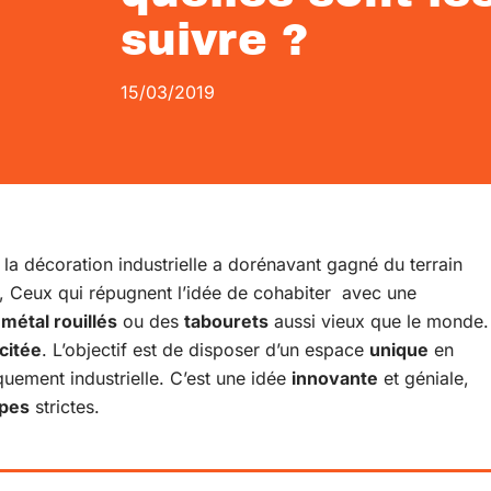
suivre ?
15/03/2019
, la décoration industrielle a dorénavant gagné du terrain
s, Ceux qui répugnent l’idée de cohabiter avec une
n
métal rouillés
ou des
tabourets
aussi vieux que le monde.
citée
. L’objectif est de disposer d’un espace
unique
en
quement industrielle. C’est une idée
innovante
et géniale,
pes
strictes.