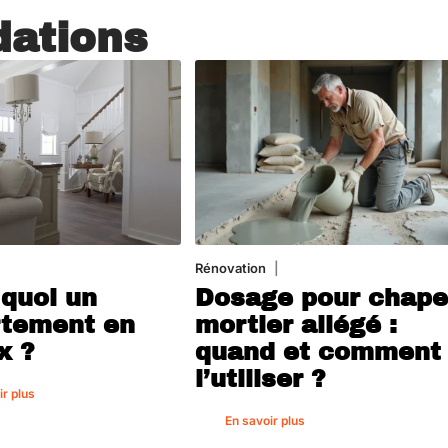
ations
août 2026
Rénovation
1 août 2026
 quoi un
Dosage pour chap
tement en
mortier allégé :
x ?
quand et comment
l’utiliser ?
ir plus
En savoir plus