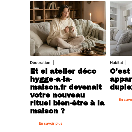
Décoration
5 août 2026
Habitat
1 
Et si atelier déco
C’est
hygge-a-la-
appar
maison.fr devenait
duple
votre nouveau
En savo
rituel bien-être à la
maison ?
En savoir plus