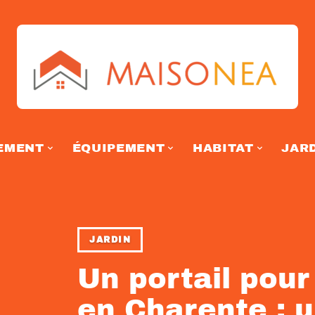
EMENT
ÉQUIPEMENT
HABITAT
JAR
JARDIN
Un portail pour
en Charente : u