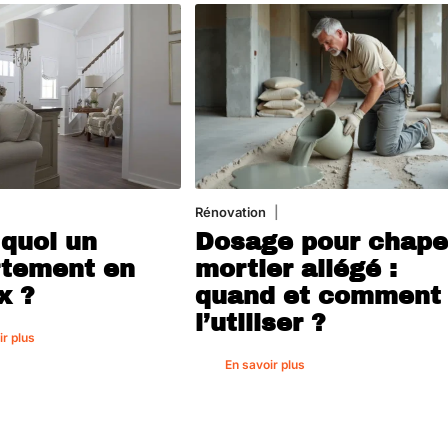
août 2026
Rénovation
1 août 2026
 quoi un
Dosage pour chap
tement en
mortier allégé :
x ?
quand et comment
l’utiliser ?
ir plus
En savoir plus