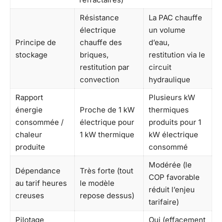
Résistance
La PAC chauffe
électrique
un volume
Principe de
chauffe des
d’eau,
stockage
briques,
restitution via le
restitution par
circuit
convection
hydraulique
Rapport
Plusieurs kW
énergie
Proche de 1 kW
thermiques
consommée /
électrique pour
produits pour 1
chaleur
1 kW thermique
kW électrique
produite
consommé
Modérée (le
Dépendance
Très forte (tout
COP favorable
au tarif heures
le modèle
réduit l’enjeu
creuses
repose dessus)
tarifaire)
Pilotage
Oui (effacement