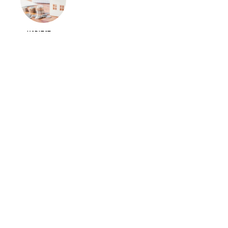
HABITAT
Que couvre l’assurance prêt immobilier ?
JARDIN
Aménager son espace extérieur : comment
procéder ?
LOGEMENT
Poêle à bois ou poêle à granulés : quelle est la
meilleure option ?