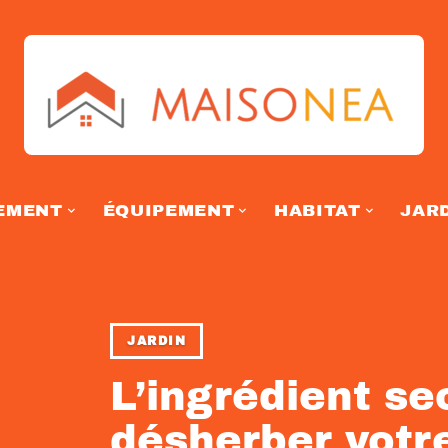
EMENT
ÉQUIPEMENT
HABITAT
JAR
JARDIN
L’ingrédient se
désherber votre