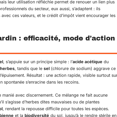
ais leur utilisation réfléchie permet de renouer un lien plus
 professionnels du secteur, eux aussi, s’adaptent : ils
avec ces valeurs, et le crédit d’impôt vient encourager les
ardin : efficacité, mode d’action
el
, s’appuie sur un principe simple : l’
acide acétique
du
 herbes
, tandis que le
sel
(chlorure de sodium) aggrave ce
épuisement. Résultat : une action rapide, visible surtout su
n spontanée s’enracine dans les recoins.
e manié avec discernement. Ce mélange ne fait aucune
qu’il s’agisse d’herbes dites mauvaises ou de plantes
ol
, rendant la repousse difficile pour toutes les espèces.
obienne
et la
biodiversité
du sol, jusqu’à le rendre stérile en