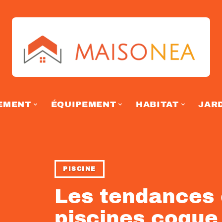
EMENT
ÉQUIPEMENT
HABITAT
JAR
PISCINE
Les tendances 
piscines coque