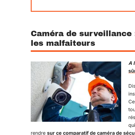
Caméra de surveillance :
les malfaiteurs
A l
sû
Di
in
Ce
to
ré
qu
rendre
sur ce comparatif de caméra de sécu