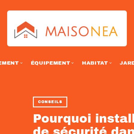
EMENT
ÉQUIPEMENT
HABITAT
JAR
CONSEILS
Pourquoi insta
de sécurité da