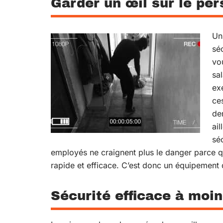
Garder un œil sur le pe
Un
sé
vo
sa
ex
ce
der
ai
séc
employés ne craignent plus le danger parce qu
rapide et efficace. C’est donc un équipement 
Sécurité efficace à moi