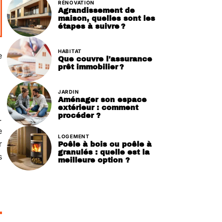
RÉNOVATION
Agrandissement de
maison, quelles sont les
étapes à suivre ?
HABITAT
e
Que couvre l’assurance
prêt immobilier ?
JARDIN
Aménager son espace
extérieur : comment
procéder ?
.
e
LOGEMENT
r
Poêle à bois ou poêle à
granulés : quelle est la
s
meilleure option ?