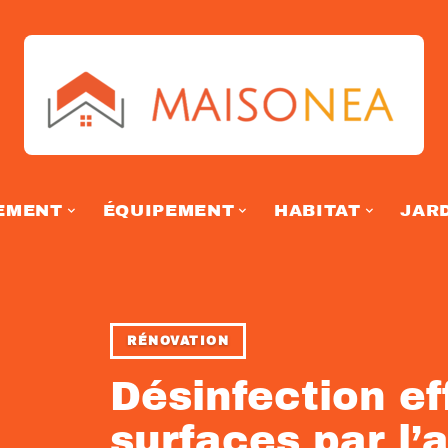
EMENT
ÉQUIPEMENT
HABITAT
JAR
RÉNOVATION
Désinfection ef
surfaces par l’