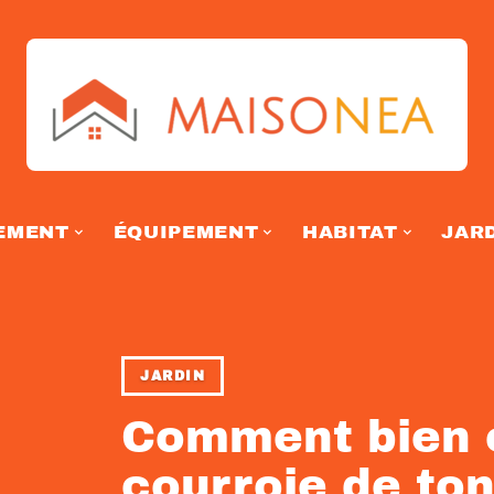
EMENT
ÉQUIPEMENT
HABITAT
JAR
JARDIN
Comment bien e
courroie de to