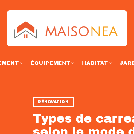
EMENT
ÉQUIPEMENT
HABITAT
JAR
RÉNOVATION
Types de carr
selon le mode d