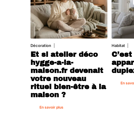
Décoration
5 août 2026
Habitat
1 
Et si atelier déco
C’est
hygge-a-la-
appar
maison.fr devenait
duple
votre nouveau
En savo
rituel bien-être à la
maison ?
En savoir plus