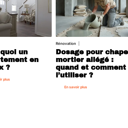
août 2026
Rénovation
1 août 2026
 quoi un
Dosage pour chap
tement en
mortier allégé :
x ?
quand et comment
l’utiliser ?
ir plus
En savoir plus