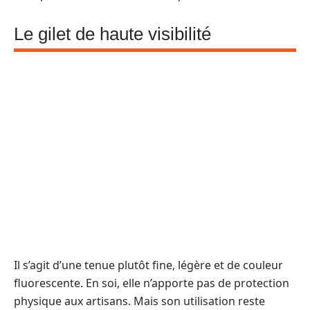
Le gilet de haute visibilité
Il s’agit d’une tenue plutôt fine, légère et de couleur
fluorescente. En soi, elle n’apporte pas de protection
physique aux artisans. Mais son utilisation reste
indispensable sur un chantier. Grâce à sa structure
unique, elle est parfaitement visible en journée et
fluorescente la nuit. Sa présence facilite donc
l’identification des agents et limite les risques
d’incidents.
Nos
recommandations