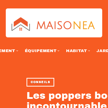
EMENT
ÉQUIPEMENT
HABITAT
JAR
CONSEILS
Les poppers bo
incontournable