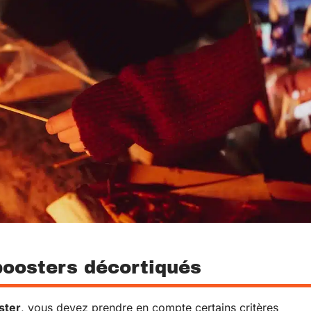
boosters décortiqués
ster
, vous devez prendre en compte certains critères