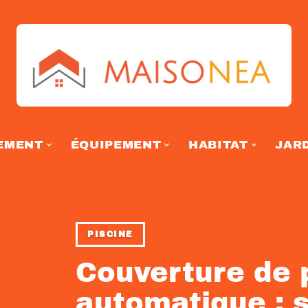
EMENT
ÉQUIPEMENT
HABITAT
JAR
PISCINE
Couverture de 
automatique : s