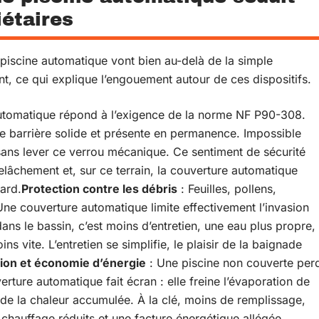
iétaires
piscine automatique vont bien au-delà de la simple
nt, ce qui explique l’engouement autour de ces dispositifs.
automatique répond à l’exigence de la norme NF P90-308.
une barrière solide et présente en permanence. Impossible
 sans lever ce verrou mécanique. Ce sentiment de sécurité
relâchement et, sur ce terrain, la couverture automatique
sard.
Protection contre les débris
: Feuilles, pollens,
 Une couverture automatique limite effectivement l’invasion
ns le bassin, c’est moins d’entretien, une eau plus propre,
ns vite. L’entretien se simplifie, le plaisir de la baignade
tion et économie d’énergie
: Une piscine non couverte per
erture automatique fait écran : elle freine l’évaporation de
arde la chaleur accumulée. À la clé, moins de remplissage,
 chauffage réduits et une facture énergétique allégée.