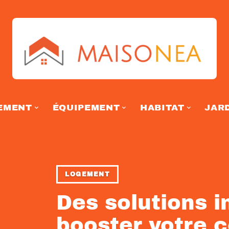
EMENT
ÉQUIPEMENT
HABITAT
JAR
LOGEMENT
Des solutions 
booster votre c