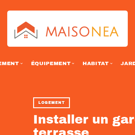
EMENT
ÉQUIPEMENT
HABITAT
JAR
LOGEMENT
Installer un ga
terrasse