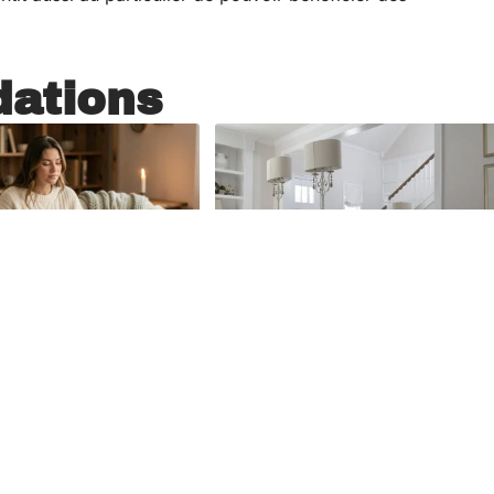
ations
5 août 2026
Habitat
1 août 2026
atelier déco
C’est quoi un
-a-la-
appartement en
n.fr devenait
duplex ?
 nouveau
En savoir plus