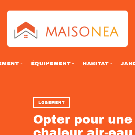
EMENT
ÉQUIPEMENT
HABITAT
JAR
LOGEMENT
Opter pour une
chaleur air-eau