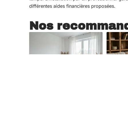
différentes aides financières proposées.
Nos recommand
Décoration
7 août 2026
Décoration
Salon gris et blanc
Et si 
déco : astuces
hygge
pour plus de
maiso
lumière naturelle
votre