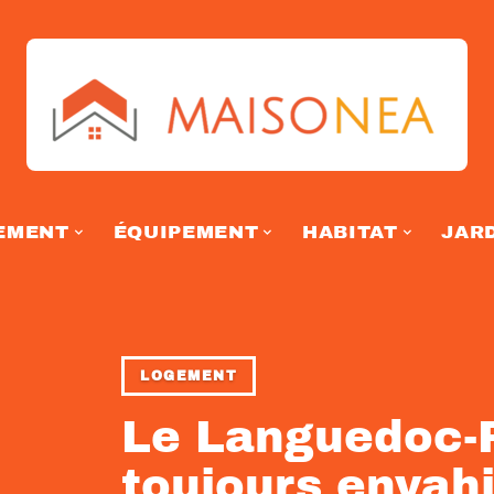
EMENT
ÉQUIPEMENT
HABITAT
JAR
LOGEMENT
Le Languedoc-R
toujours envahi