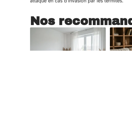
attaque en cas d’invasion par les termites.
Nos recommand
Décoration
7 août 2026
Décoration
Salon gris et blanc
Et si 
déco : astuces
hygge
pour plus de
maiso
lumière naturelle
votre
rituel