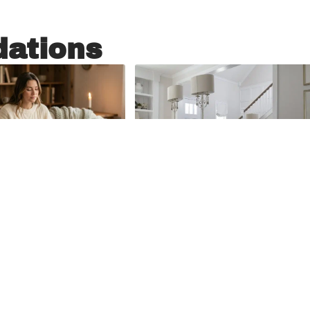
ations
5 août 2026
Habitat
1 août 2026
atelier déco
C’est quoi un
-a-la-
appartement en
n.fr devenait
duplex ?
 nouveau
En savoir plus
 bien-être à la