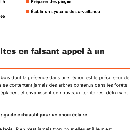
l à
Préparer des pièges
Établir un système de surveillance
tée
ites en faisant appel à un
 bois
dont la présence dans une région est le précurseur de
 se contentent jamais des arbres contenus dans les forêts
déplacent et envahissent de nouveaux territoires, détruisant
 guide exhaustif pour un choix éclairé
e bois
. Rien n’est jamais trop pour elles et il leur est