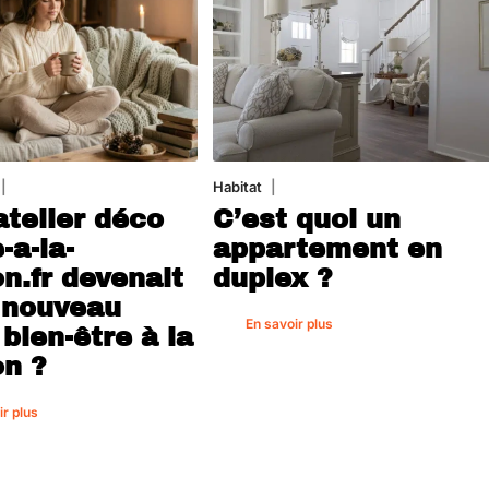
5 août 2026
Habitat
1 août 2026
atelier déco
C’est quoi un
-a-la-
appartement en
n.fr devenait
duplex ?
 nouveau
En savoir plus
 bien-être à la
n ?
ir plus