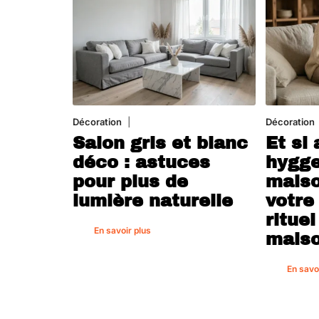
Décoration
7 août 2026
Décoration
Salon gris et blanc
Et si 
déco : astuces
hygge
pour plus de
maiso
lumière naturelle
votre
rituel
En savoir plus
maiso
En savo