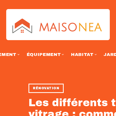
EMENT
ÉQUIPEMENT
HABITAT
JAR
RÉNOVATION
Les différents 
vitrage : comme