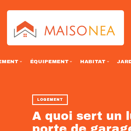
EMENT
ÉQUIPEMENT
HABITAT
JAR
LOGEMENT
A quoi sert un l
porte de garag